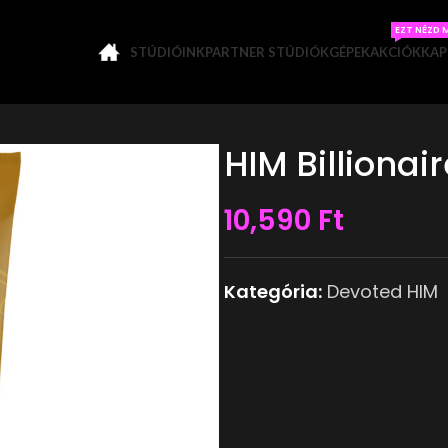
EZT NÉZD 
STÚDIÓINK
PARTNER STÚDIÓK
GÉPEK
AKCIÓK
KAP
HIM Billionai
10,590
Ft
Kategória:
Devoted HIM