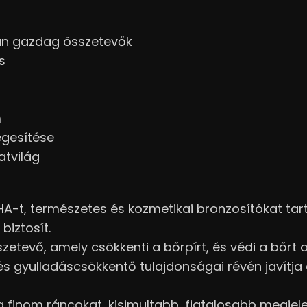
an gazdag összetevők
s
m
egesítése
atvilág
A-t, természetes és kozmetikai bronzosítókat tarta
biztosít.
zetevő, amely csökkenti a bőrpírt, és védi a bőrt a
és gyulladáscsökkentő tulajdonságai révén javítja
 a finom ráncokat, kisimultabb, fiatalosabb megjele