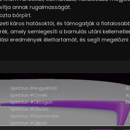
avítja annak rugalmasságát.
kozta bőrpírt.
zeti káros hatásoktól, és támogatják a fiatalosabb
k, amely semlegesíti a barnulás utáni kellemetle
si eredmények élettartamát, és segít megelőzni a
SpiritSun #Angyalföld
Ál
SpiritSun #Corvin
A
SpiritSun #Oktogon
K
SpiritSun #Óbuda
SpiritSun #Szentendre
SpiritSun #Újlipót