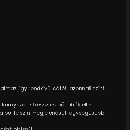
lmaz, így rendkívül sötét, azonnali színt,
 környezeti stressz és bőrhibák ellen.
 a bőrfelszín megjelenését, egységesebb,
nést biztosít.