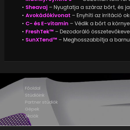
•
Sheavaj
– Nyugtatja a száraz bőrt, és j
•
Avokádókivonat
– Enyhíti az irritáció o
•
C- és E-vitamin
– Védik a bőrt a környe
•
FreshTek™
– Dezodoráló összetevőkeveré
•
SunXTend™
– Meghosszabbítja a barnulá
Főoldal
Stúdióink
Partner stúdiók
Gépek
Akciók