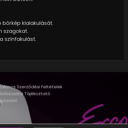
 bőrkép kialakulását.
n szagokat.
 színfakulást.
talános Szerződési Feltételek
datkezelési Tájékoztató
apcsolat