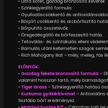
• Ultra sötét, gazdag bronzosító keverék
• Színkiegyenlítő formula
• Gyulladáscsökkentő és antioxidánsokb
• Bőrpírt csökkentő és arcbőrtisztító hatá
• Bőrpuhító összetevők
• Öregedésgátló és bőrfeszesítő hatás
• Tetoválás- és színfakulás elleni védele
• Barnulás utáni kellemetlen szagok seml
• Rich Mahogany illat – mély, meleg, fás ill
ELŐNYÖK:
•
Gazdag fekete bronzosító formula
– DH
valamint hosszan tartó, mély barnaságot 
•
Tiger Grass
– Színkiegyenlítő hatású öss
•
Kurkuma gyökérkivonat
– Antioxidáns 
tisztább bőrt eredményez.
•
Matrixyl Synthe 6™
– Célzottan tölti fel