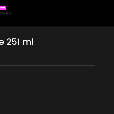
MEG!
CSOLAT
re 251 ml