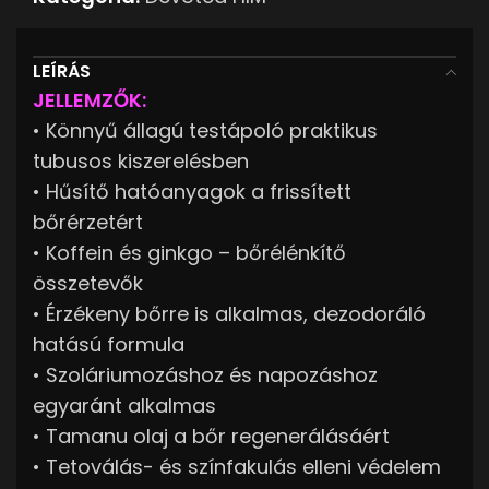
LEÍRÁS
JELLEMZŐK:
• Könnyű állagú testápoló praktikus
tubusos kiszerelésben
• Hűsítő hatóanyagok a frissített
bőrérzetért
• Koffein és ginkgo – bőrélénkítő
összetevők
• Érzékeny bőrre is alkalmas, dezodoráló
hatású formula
• Szoláriumozáshoz és napozáshoz
egyaránt alkalmas
• Tamanu olaj a bőr regenerálásáért
• Tetoválás- és színfakulás elleni védelem