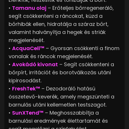
•
Tamanu olaj
– Erőteljes bőrregeneráló,
segít csökkenteni a ráncokat, küzd a
bőrhibák ellen, hidratálja a száraz bőrt,
valamint halványítja a hegek és striák
megjelenését.
•
AcquaCell™
– Gyorsan csökkenti a finom
vonalak és ráncok megjelenését.
•
Avokádó kivonat
– Segít csökkenteni a
bőrpírt, irritációt és borotválkozás utáni
kipirosodást.
•
FreshTek™
– Dezodoráló hatású
összetevő-keverék, amely megszünteti a
barnulás utáni kellemetlen testszagot.
•
SunXTend™
– Meghosszabbítja a
barnulási eredmények élettartamát és
segít megelőzni a színfakulást.