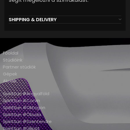
SHIPPING & DELIVERY
Főoldal
Stúdióink
Partner stúdiók
Gépek
Akciók
SpiritSun #Angyalföld
SpiritSun #Corvin
SpiritSun #Oktogon
SpiritSun #Óbuda
SpiritSun #Szentendre
SpiritSun #Újlipót