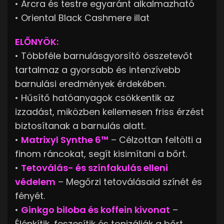
• Arcra és testre egyaránt alkalmazható
• Oriental Black Cashmere illat
ELŐNYÖK:
• Többféle barnulásgyorsító összetevőt
tartalmaz a gyorsabb és intenzívebb
barnulási eredmények érdekében.
• Hűsítő hatóanyagok csökkentik az
izzadást, miközben kellemesen friss érzést
biztosítanak a barnulás alatt.
•
Matrixyl Synthe 6™
– Célzottan feltölti a
finom ráncokat, segít kisimítani a bőrt.
•
Tetoválás- és színfakulás elleni
védelem
– Megőrzi tetoválásaid színét és
fényét.
•
Ginkgo biloba és koffein kivonat
–
Élénkítik, feszesítik és tonizálják a bőrt.