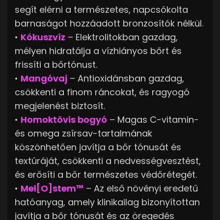
segít elérni a természetes, napcsókolta
barnaságot hozzáadott bronzosítók nélkül.
•
Kókuszvíz
– Elektrolitokban gazdag,
mélyen hidratálja a vízhiányos bőrt és
frissíti a bőrtónust.
•
Mangóvaj
– Antioxidánsban gazdag,
csökkenti a finom ráncokat, és ragyogó
megjelenést biztosít.
•
Homoktövis bogyó
– Magas C-vitamin-
és omega zsírsav-tartalmának
köszönhetően javítja a bőr tónusát és
textúráját, csökkenti a nedvességvesztést,
és erősíti a bőr természetes védőrétegét.
•
Mel[O]stem™
– Az első növényi eredetű
hatóanyag, amely klinikailag bizonyítottan
javítja a bőr tónusát és az öregedés