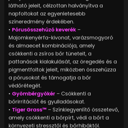
látható jeleit, célzottan halványítva a
napfoltokat az egyenletesebb
színeredmény érdekében.
•
Pórusösszehúzó keverék
–
Majomkenyérfa-kivonat, varázsmogyoró
és almaecet kombinációja, amely
csökkenti a zsíros bőr tüneteit, a
pattanások kialakulását, az öregedés és a
pigmentfoltok jeleit, miközben összehúzza
a pórusokat és támogatja a bőr
védőrétegét.
•
Gyömbérgyökér
– Csökkenti a
bőrirritációt és gyulladásokat.
•
Tiger Grass™
– Színkiegyenlítő összetevő,
amely csökkenti a bőrpírt, védi a bőrt a
környezeti stressztől és bőrhibáktól.