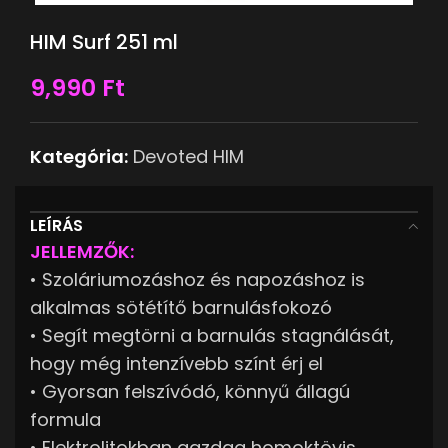
HIM Surf 251 ml
9,990
Ft
Kategória:
Devoted HIM
LEÍRÁS
JELLEMZŐK:
• Szoláriumozáshoz és napozáshoz is
alkalmas sötétítő barnulásfokozó
• Segít megtörni a barnulás stagnálását,
hogy még intenzívebb színt érj el
• Gyorsan felszívódó, könnyű állagú
formula
• Elektrolitokban gazdag homoktövis