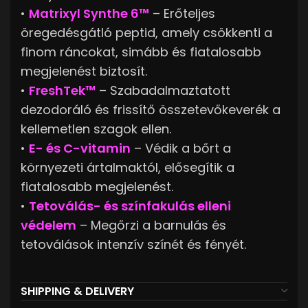
•
Matrixyl Synthe 6™
– Erőteljes
öregedésgátló peptid, amely csökkenti a
finom ráncokat, simább és fiatalosabb
megjelenést biztosít.
•
FreshTek™
– Szabadalmaztatott
dezodoráló és frissítő összetevőkeverék a
kellemetlen szagok ellen.
•
E- és C-vitamin
– Védik a bőrt a
környezeti ártalmaktól, elősegítik a
fiatalosabb megjelenést.
•
Tetoválás- és színfakulás elleni
védelem
– Megőrzi a barnulás és
tetoválások intenzív színét és fényét.
SHIPPING & DELIVERY