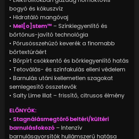
bogyó és kókuszvíz
• Hidratáló mangóvaj
•
Mel[o]stem™
– Színkiegyenlítő és
bőrtónus-javító technológia
• Pórusösszehúzó keverék a finomabb
bőrtextúráért
• Bőrpírt csökkentő és bőrkiegyenlítő hatás
• Tetoválás- és színfakulás elleni védelem
• Barnulás utáni kellemetlen szagokat
semlegesítő összetevők
• Salty Lime illat – frissítő, citrusos élmény
ELŐNYÖK:
•
Stagnálásmegtörő beltéri/kültéri
barnulásfokozó
– Intenzív
barnulásgyorsítók hullámszerű hatása