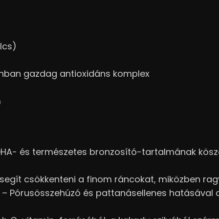
lcs)
nban gazdag antioxidáns komplex
m
A- és természetes bronzosító-tartalmának köszö
segít csökkenteni a finom ráncokat, miközben ra
– Pórusösszehúzó és pattanásellenes hatásával csö