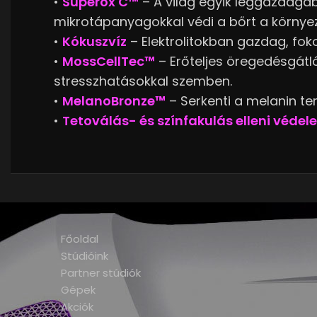
•
Superox C™
– A világ egyik leggazdaga
mikrotápanyagokkal védi a bőrt a környez
•
Kókuszvíz
– Elektrolitokban gazdag, fo
•
MossCellTec™
– Erőteljes öregedésgátl
stresszhatásokkal szemben.
•
MelanoBronze™
– Serkenti a melanin te
•
Tetoválás- és színfakulás elleni véde
Főoldal
Stúdióink
Partner stúdiók
Gépek
Akciók