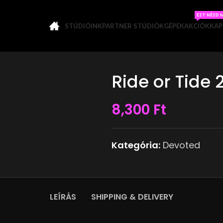
EZT NÉZD 
STÚDIÓINK
PARTNER STÚDIÓK
GÉPEK
AKCIÓK
KAP
Ride or Tide 
8,300
Ft
Kategória:
Devoted
LEÍRÁS
SHIPPING & DELIVERY