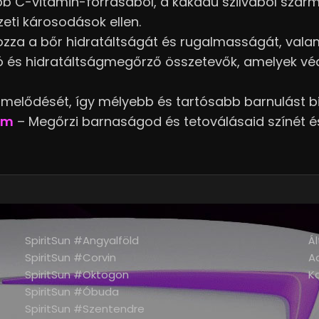
bb C-vitamin-forrásából, a kakadu szilvából szár
eti károsodások ellen.
kozza a bőr hidratáltságát és rugalmasságát, val
ó és hidratáltságmegőrző összetevők, amelyek véd
rmelődését, így mélyebb és tartósabb barnulást bi
lem
– Megőrzi barnaságod és tetoválásaid színét é
SpiritSun #Angyalföld
Ál
SpiritSun #Corvin
A
SpiritSun #Oktogon
K
SpiritSun #Óbuda
SpiritSun #Szentendre