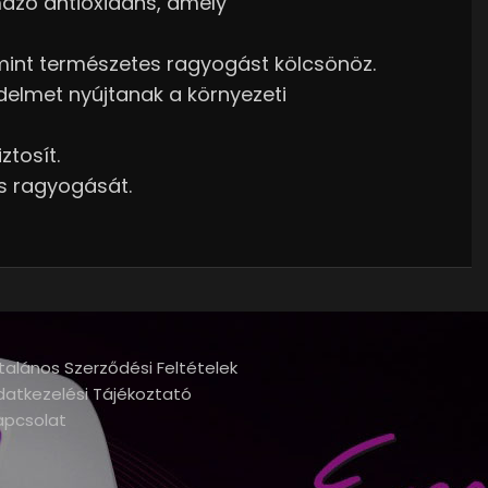
mazó antioxidáns, amely
amint természetes ragyogást kölcsönöz.
elmet nyújtanak a környezeti
ztosít.
s ragyogását.
talános Szerződési Feltételek
datkezelési Tájékoztató
apcsolat