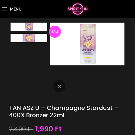
MENU
SALE
Nagyítás
TAN ASZ U – Champagne Stardust –
400X Bronzer 22ml
1,990
Ft
2,490
Ft