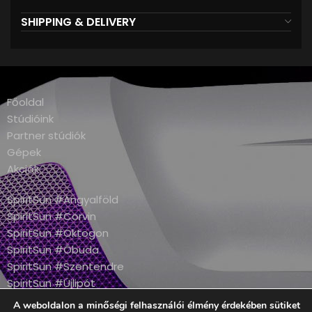
SHIPPING & DELIVERY
Főoldal
Stúdióink
Partner stúdiók
Gépek
Akciók
SpiritSun #Angyalföld
SpiritSun #Corvin
SpiritSun #Oktogon
SpiritSun #Óbuda
SpiritSun #Szentendre
SpiritSun #Újlipót
A weboldalon a minőségi felhasználói élmény érdekében sütiket