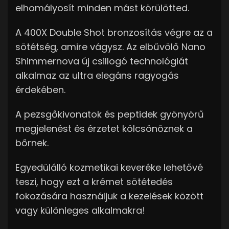
elhomályosít minden mást körülötted.
A 400X Double Shot bronzosítás végre az a
sötétség, amire vágysz. Az elbűvölő Nano
Shimmernova új csillogó technológiát
alkalmaz az ultra elegáns ragyogás
érdekében.
A pezsgőkivonatok és peptidek gyönyörű
megjelenést és érzetet kölcsönöznek a
bőrnek.
Egyedülálló kozmetikai keveréke lehetővé
teszi, hogy ezt a krémet sötétedés
fokozására használjuk a kezelések között
vagy különleges alkalmakra!