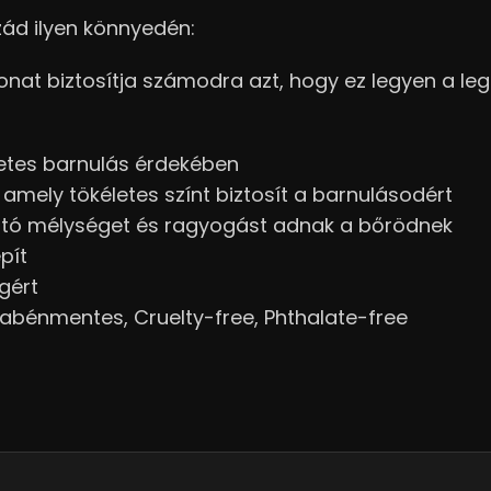
zád ilyen könnyedén:
vonat biztosítja számodra azt, hogy ez legyen a le
letes barnulás érdekében
amely tökéletes színt biztosít a barnulásodért
éltó mélységet és ragyogást adnak a bőrödnek
pít
gért
abénmentes, Cruelty-free, Phthalate-free