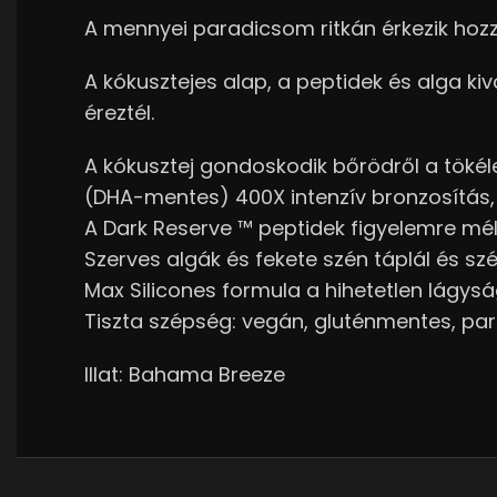
A mennyei paradicsom ritkán érkezik hoz
A kókusztejes alap, a peptidek és alga ki
éreztél.
A kókusztej gondoskodik bőrödről a töké
(DHA-mentes) 400X intenzív bronzosítás, 
A Dark Reserve ™ peptidek figyelemre m
Szerves algák és fekete szén táplál és szé
Max Silicones formula a hihetetlen lágysá
Tiszta szépség: vegán, gluténmentes, par
Illat: Bahama Breeze