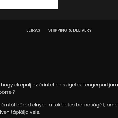
LEÍRÁS
SHIPPING & DELIVERY
 hogy elrepülj az érintetlen szigetek tengerpartj
bőrrel?
 a krémtől bőröd elnyeri a tökéletes barnaságát, a
en táplálja vele.