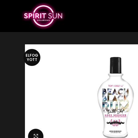
ELFOG
YOTT
Nagyítás