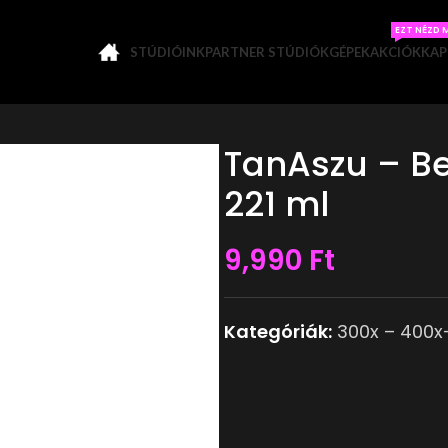
EZT NÉZD 
STÚDIÓINK
PARTNER STÚDIÓK
GÉPEK
AKCIÓK
KAP
TanAszu – B
221 ml
9,990
Ft
Kategóriák:
300x – 400x