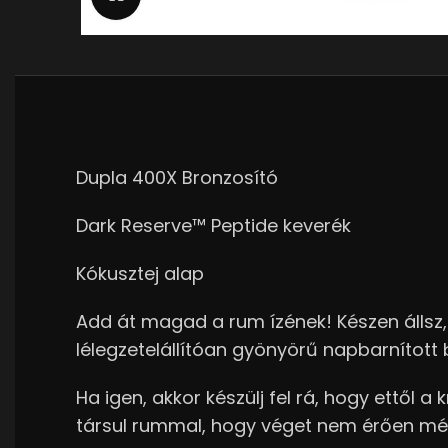
Dupla 400X Bronzosító
Dark Reserve™ Peptide keverék
Kókusztej alap
Add át magad a rum ízének! Készen állsz,
lélegzetelállítóan gyönyörű napbarnított 
Ha igen, akkor készülj fel rá, hogy ettől
társul rummal, hogy véget nem érően mély