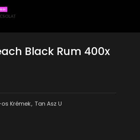
MEG!
CSOLAT
each Black Rum 400x
-os Krémek
,
Tan Asz U