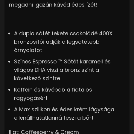
megadni igazán kávéd édes ízét!
A dupla sötét fekete csokoládé 400X
bronzosítói adják a legsötétebb
árnyalatot
Színes Espresso ™ Sötét karamell és
világos DHA viszi a bronz színt a
következő szintre
Koffein és kávébab a fiatalos
ragyogásért
A Max szilikon és édes krém lágysága
ellenállhatatlanná teszi a bőrt
Illat: Coffeeberry & Cream