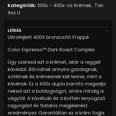
Kategóriák:
300x – 400x-os Krémek
,
Tan
Asz U
LEÍRÁS
Ultrafejlett 400X bronzosító Frappé
Color Espresso™ Dark Roast Complex
Úgy szeresd ezt a krémet, akár a reggeli
kávédat. Bőrödnek annyira gazdagnak,
sötétnek és krémesnek kell lennie, mint a
kávénak. Ez a 400x dupla barnító megadja
neked azt a boldogságot, amire mindig is
vágytál. A kávébab és a koffein lenyűgöző
ragyogást és fiatalos megjelenést
eredményez. Garantáltan ez a krém fogja