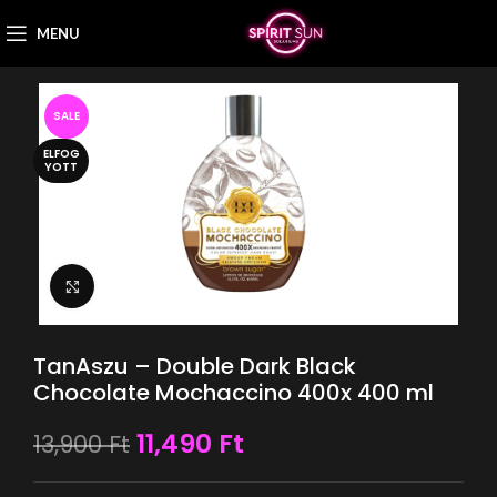
MENU
SALE
ELFOG
YOTT
Nagyítás
TanAszu – Double Dark Black
Chocolate Mochaccino 400x 400 ml
11,490
Ft
13,900
Ft