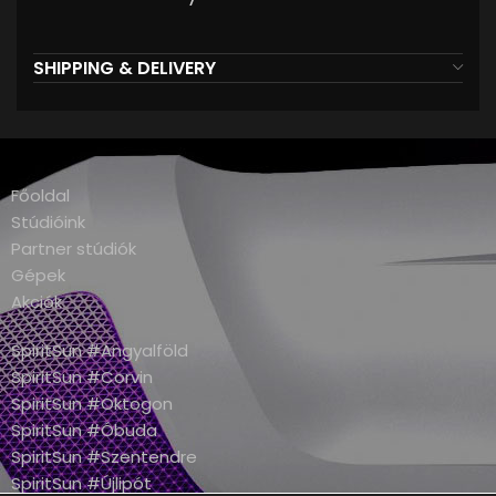
SHIPPING & DELIVERY
Főoldal
Stúdióink
Partner stúdiók
Gépek
Akciók
SpiritSun #Angyalföld
SpiritSun #Corvin
SpiritSun #Oktogon
SpiritSun #Óbuda
SpiritSun #Szentendre
SpiritSun #Újlipót